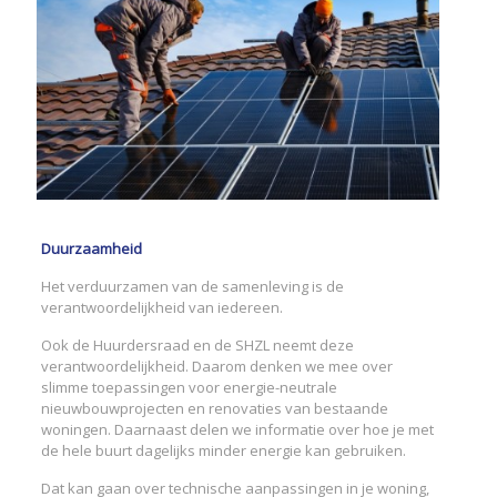
Duurzaamheid
Het verduurzamen van de samenleving is de
verantwoordelijkheid van iedereen.
Ook de Huurdersraad en de SHZL neemt deze
verantwoordelijkheid. Daarom denken we mee over
slimme toepassingen voor energie-neutrale
nieuwbouwprojecten en renovaties van bestaande
woningen. Daarnaast delen we informatie over hoe je met
de hele buurt dagelijks minder energie kan gebruiken.
Dat kan gaan over technische aanpassingen in je woning,