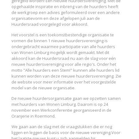
geregeld worden! Eén nieuwe huurdersvereniging. Met de
opgehaalde inspiratie en inbreng van de huurders heeft
de werkgroep een advies geformuleerd over een andere
organisatievorm en deze afgelopen juli aan de
Huurdersraad voorgelegd voor akkoord.
Het voorstel is een toekomstbestendige organisatie te
vormen die binnen 1 nieuwe huurdersvereniging is
ondergebracht waarmee participatie van alle huurders
van Wonen Limburg mogelijk wordt gemaakt. Met dit
akkoord kan de Huurdersraad nu aan de slag voor eén
nieuwe huurdersvereniging voor alle regio's. Onder het
motto "Alle huurders een Stem!" kunnen alle huurders lid
kunnen worden van deze nieuwe huurdersvereniging. Zie
de website voor meer informatie over het voorgestelde
model van de nieuwe organisatie.
De nieuwe huurdersorganisatie gaan we opzetten samen
met huurders van Wonen Limburg. Daarom is op 24
november een Werkconferentie georganiseerd in de
Oranjerie in Roermond.
We gaan aan de slag met de vraagstukken die er nog
liggen en leggen de basis voor de nieuwe vereniging.Voor
het laatste nieuws kunt u zich aanmelden bij