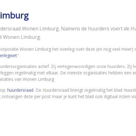
Limburg
urdersraad Wonen Limburg. Namens de huurders voert de 
et Wonen Limburg.
rporatie Wonen Limburg het overleg over deze (en nog veel meer) 
erlegwet
".
urdersorganisaties actief. Zij vertegenwoordigen onze huurders. Zij
ggen regelmatig met elkaar. De meeste organisaties hebben een eig
nisaties van Wonen Limburg
 op:
huurdersraad
. De Huurdersraad brengt regelmatig het blad Huurd
tvangen deze per post maar je kunt het blad ook digitaal inzien via