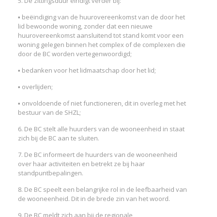
5. De zittingsduur eindigt verder bij:
• beëindiging van de huurovereenkomst van de door het
lid bewoonde woning, zonder dat een nieuwe
huurovereenkomst aansluitend tot stand komt voor een
woning gelegen binnen het complex of de complexen die
door de BC worden vertegenwoordigd;
• bedanken voor het lidmaatschap door het lid;
• overlijden;
• onvoldoende of niet functioneren, dit in overleg met het
bestuur van de SHZL;
6. De BC stelt alle huurders van de wooneenheid in staat
zich bij de BC aan te sluiten.
7. De BC informeert de huurders van de wooneenheid
over haar activiteiten en betrekt ze bij haar
standpuntbepalingen.
8. De BC speelt een belangrijke rol in de leefbaarheid van
de wooneenheid. Dit in de brede zin van het woord.
9. De BC meldt zich aan bij de regionale