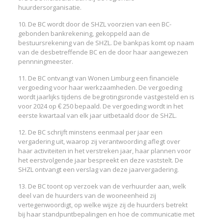
huurdersorganisatie.
10. De BC wordt door de SHZL voorzien van een BC-
gebonden bankrekening, gekoppeld aan de
bestuursrekening van de SHZL. De bankpas komt op naam
van de desbetreffende BC en de door haar aangewezen
pennningmeester.
11. De BC ontvangt van Wonen Limburg een financiële
vergoeding voor haar werkzaamheden. De vergoeding
wordt jaarlijks tijdens de begrotingsronde vastgesteld en is
voor 2024 op € 250 bepaald. De vergoeding wordt in het
eerste kwartaal van elk jaar uitbetaald door de SHZL.
12. De BC schrijft minstens eenmaal per jaar een
vergadering uit, waarop zij verantwoording aflegt over
haar activiteiten in het verstreken jaar, haar plannen voor
het eerstvolgende jaar bespreekt en deze vaststelt. De
SHZL ontvangt een verslag van deze jaarvergadering.
13. De BC toont op verzoek van de verhuurder aan, welk
deel van de huurders van de wooneenheid zij
vertegenwoordigt, op welke wijze zij de huurders betrekt
bij haar standpuntbepalingen en hoe de communicatie met