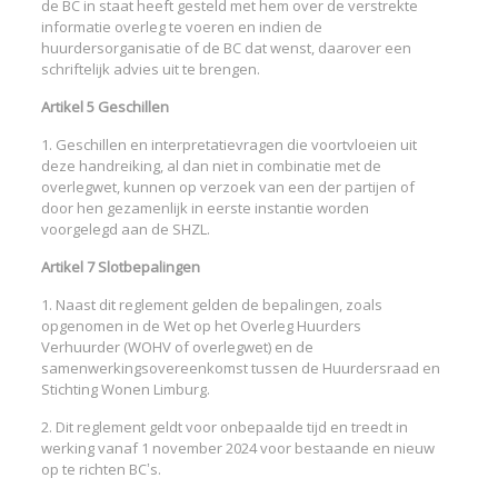
de BC in staat heeft gesteld met hem over de verstrekte
informatie overleg te voeren en indien de
huurdersorganisatie of de BC dat wenst, daarover een
schriftelijk advies uit te brengen.
Artikel 5 Geschillen
1. Geschillen en interpretatievragen die voortvloeien uit
deze handreiking, al dan niet in combinatie met de
overlegwet, kunnen op verzoek van een der partijen of
door hen gezamenlijk in eerste instantie worden
voorgelegd aan de SHZL.
Artikel 7 Slotbepalingen
1. Naast dit reglement gelden de bepalingen, zoals
opgenomen in de Wet op het Overleg Huurders
Verhuurder (WOHV of overlegwet) en de
samenwerkingsovereenkomst tussen de Huurdersraad en
Stichting Wonen Limburg.
2. Dit reglement geldt voor onbepaalde tijd en treedt in
werking vanaf 1 november 2024 voor bestaande en nieuw
op te richten BC’s.